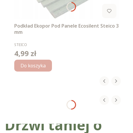
Podkład Ekopor Pod Panele Ecosilent Steico 3
mm
PRODUCENT
STEICO
4,99 zł
Cena
Do koszyka
Drzwi taniej o