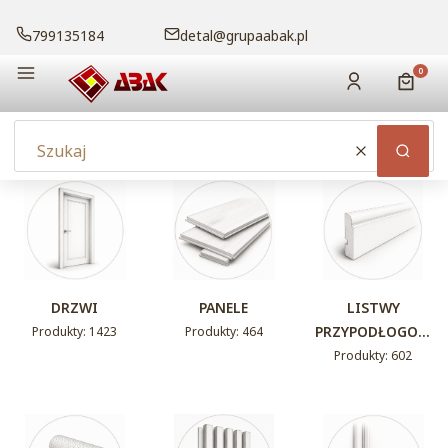
799135184
detal@grupaabak.pl
Menu
Produk
Zaloguj się
Koszy
Wyczyść
Szuka
DRZWI
PANELE
LISTWY
PRZYPODŁOGOW
Produkty: 1423
Produkty: 464
E
Produkty: 602