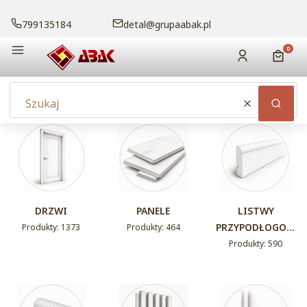
799135184
detal@grupaabak.pl
Menu
Produk
Zaloguj się
Koszy
Wyczyść
Szuka
DRZWI
PANELE
LISTWY
PRZYPODŁOGOW
Produkty: 1373
Produkty: 464
E
Produkty: 590