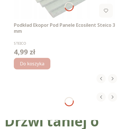
Podkład Ekopor Pod Panele Ecosilent Steico 3
mm
PRODUCENT
STEICO
4,99 zł
Cena
Do koszyka
Drzwi taniej o