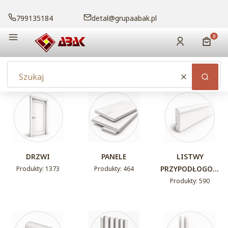
799135184
detal@grupaabak.pl
Menu
Produk
Zaloguj się
Koszy
Wyczyść
Szuka
DRZWI
PANELE
LISTWY
PRZYPODŁOGOW
Produkty: 1373
Produkty: 464
E
Produkty: 590