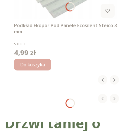
Podkład Ekopor Pod Panele Ecosilent Steico 3
mm
PRODUCENT
STEICO
4,99 zł
Cena
Do koszyka
Drzwi taniej o