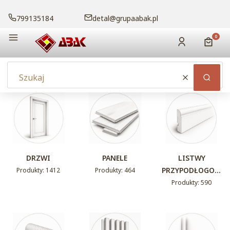
799135184
detal@grupaabak.pl
Menu
Produk
Zaloguj się
Koszy
Wyczyść
Szuka
DRZWI
PANELE
LISTWY
PRZYPODŁOGOW
Produkty: 1412
Produkty: 464
E
Produkty: 590