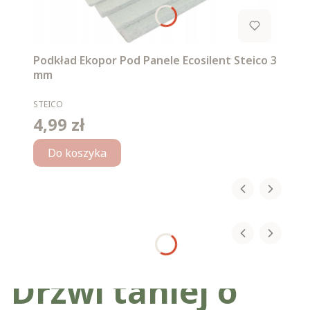
Podkład Ekopor Pod Panele Ecosilent Steico 3
mm
PRODUCENT
STEICO
4,99 zł
Cena
Do koszyka
Drzwi taniej o