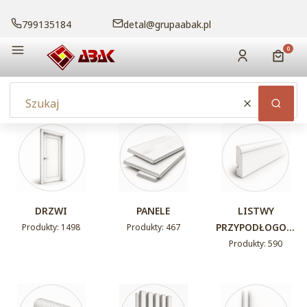
799135184
detal@grupaabak.pl
Menu
Produk
Zaloguj się
Koszy
Wyczyść
Szuka
DRZWI
PANELE
LISTWY
PRZYPODŁOGOW
Produkty: 1498
Produkty: 467
E
Produkty: 590