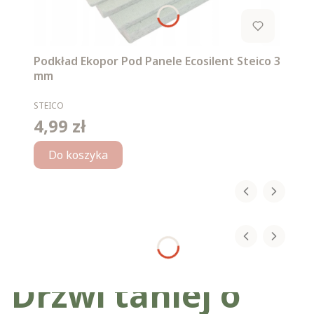
Podkład Ekopor Pod Panele Ecosilent Steico 3
mm
PRODUCENT
STEICO
4,99 zł
Cena
Do koszyka
Drzwi taniej o