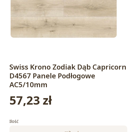
Swiss Krono Zodiak Dąb Capricorn
D4567 Panele Podłogowe
AC5/10mm
57,23 zł
Cena
Ilość