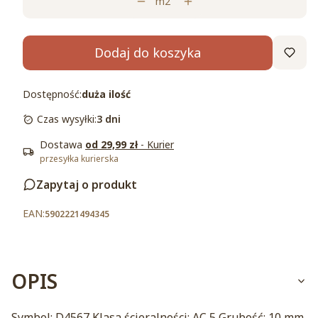
m2
Dodaj do koszyka
Dostępność:
duża ilość
Czas wysyłki:
3 dni
Dostawa
od 29,99 zł
- Kurier
przesyłka kurierska
Zapytaj o produkt
5902221494345
OPIS
Symbol: D4567 Klasa ścieralności: AC 5 Grubość: 10 mm