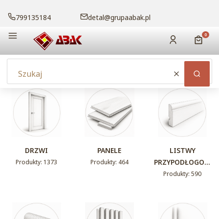
799135184
detal@grupaabak.pl
Menu
Produk
Zaloguj się
Koszy
Wyczyść
Szuka
DRZWI
PANELE
LISTWY
PRZYPODŁOGOW
Produkty: 1373
Produkty: 464
E
Produkty: 590