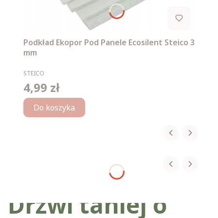
Podkład Ekopor Pod Panele Ecosilent Steico 3
mm
PRODUCENT
STEICO
4,99 zł
Cena
Do koszyka
Drzwi taniej o