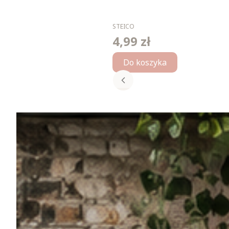
PRODUCENT
STEICO
4,99 zł
Cena
Do koszyka