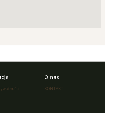
acje
O nas
rywatności
KONTAKT