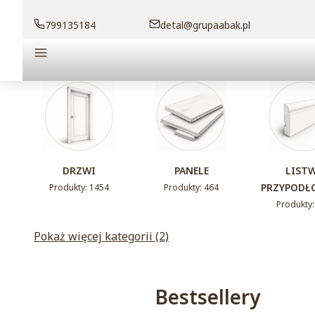
799135184
detal@grupaabak.pl
Menu
DRZWI
PANELE
LIST
PRZYPODŁ
Produkty: 1454
Produkty: 464
Produkty:
Pokaż więcej kategorii (2)
Bestsellery