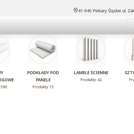
Adres:
41-940 Piekary Śląskie ul. Z
WY
PODKŁADY POD
LAMELE ŚCIENNE
SZT
OGOWE
PANELE
Produkty: 42
Pr
 590
Produkty: 15