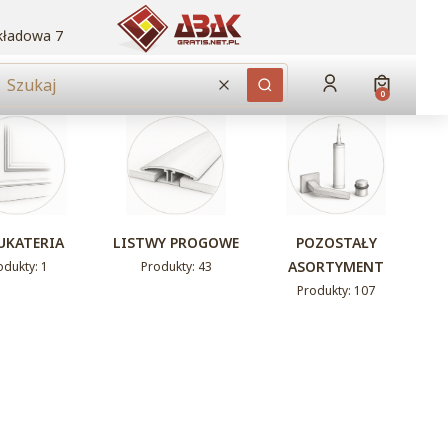
akładowa 7
Produkty w
Zaloguj się
Koszyk
Wyczyść
Szukaj
UKATERIA
LISTWY PROGOWE
POZOSTAŁY
ASORTYMENT
odukty: 1
Produkty: 43
Produkty: 107