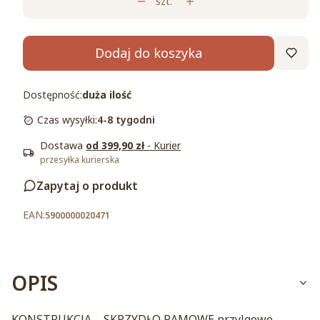
szt.
Dodaj do koszyka
Dostępność:
duża ilość
Czas wysyłki:
4-8 tygodni
Dostawa
od 399,90 zł
- Kurier
przesyłka kurierska
Zapytaj o produkt
5900000020471
OPIS
KONSTRUKCJA – SKRZYDŁO RAMOWE przylgowe –