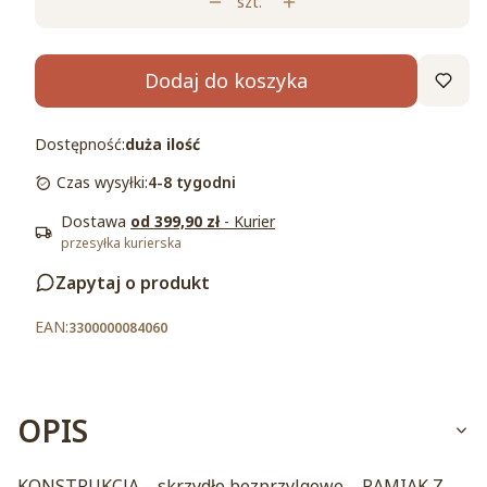
szt.
Dodaj do koszyka
Dostępność:
duża ilość
Czas wysyłki:
4-8 tygodni
Dostawa
od 399,90 zł
- Kurier
przesyłka kurierska
Zapytaj o produkt
3300000084060
OPIS
KONSTRUKCJA – skrzydło bezprzylgowe – RAMIAK Z