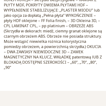
PŁYTY MDF, POKRYTY DWIEMA PŁYTAMI HDF –
WYPEŁNIENIE STABILIZUJĄCE: „PLASTER MIODU” lub
jako opcja za dopłatą „Pełna płyta” WYKOŃCZENIE –
płyty HDF oklejone – FF Folia finish, – 3D Okleina 3D, –
CPL LAMINAT CPL, – pp platinium – OBRZEŻE ABS
(Skrzydła w dekorach: miedź, ciemny granat oklejone są
czarnym obrzeżem ABS. Obrzeże nie posiada struktury.
Może wstąpić niewielka rożnica kolorystyczna
pomiedzy obrzeżem, a powierzchnią skrzydła.) OKUCIA
– DWA ZAWIASY NIEWIDOCZNE 3D – ZAMEK
MAGNETYCZNY NA KLUCZ, WKŁADKĘ patentową lUB Z
BLOKADĄ DOSTĘPNE SZEROKOŚCI – „60”, „70”, „80”,
„90”