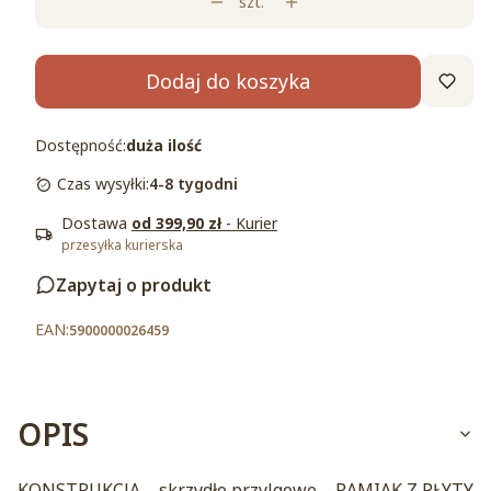
szt.
Dodaj do koszyka
Dostępność:
duża ilość
Czas wysyłki:
4-8 tygodni
Dostawa
od 399,90 zł
- Kurier
przesyłka kurierska
Zapytaj o produkt
5900000026459
OPIS
KONSTRUKCJA – skrzydło przylgowe – RAMIAK Z PŁYTY