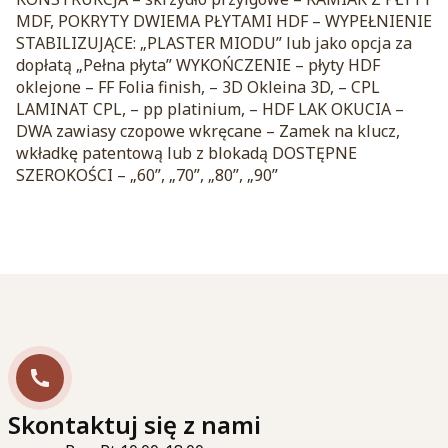
MDF, POKRYTY DWIEMA PŁYTAMI HDF – WYPEŁNIENIE
STABILIZUJĄCE: „PLASTER MIODU” lub jako opcja za
dopłatą „Pełna płyta” WYKOŃCZENIE – płyty HDF
oklejone – FF Folia finish, – 3D Okleina 3D, – CPL
LAMINAT CPL, – pp platinium, – HDF LAK OKUCIA –
DWA zawiasy czopowe wkręcane – Zamek na klucz,
wkładkę patentową lub z blokadą DOSTĘPNE
SZEROKOŚCI – „60”, „70”, „80”, „90”
Skontaktuj się z nami