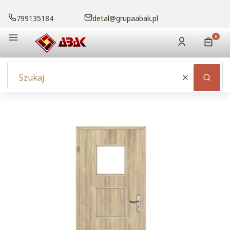
799135184
detal@grupaabak.pl
Menu
Produk
Zaloguj się
Koszy
Wyczyść
Szuka