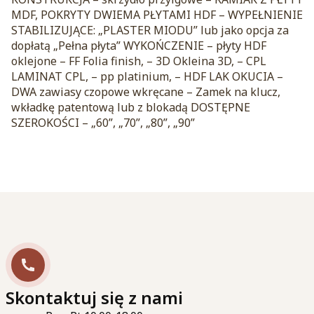
MDF, POKRYTY DWIEMA PŁYTAMI HDF – WYPEŁNIENIE
STABILIZUJĄCE: „PLASTER MIODU” lub jako opcja za
dopłatą „Pełna płyta” WYKOŃCZENIE – płyty HDF
oklejone – FF Folia finish, – 3D Okleina 3D, – CPL
LAMINAT CPL, – pp platinium, – HDF LAK OKUCIA –
DWA zawiasy czopowe wkręcane – Zamek na klucz,
wkładkę patentową lub z blokadą DOSTĘPNE
SZEROKOŚCI – „60”, „70”, „80”, „90”
Skontaktuj się z nami