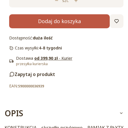
szt.
Dodaj do koszyka
Dostępność:
duża ilość
Czas wysyłki:
4-8 tygodni
Dostawa
od 399,90 zł
- Kurier
przesyłka kurierska
Zapytaj o produkt
5900000036939
OPIS
KONSTRUKCJA – skrzydło przylgowe – RAMIAK Z PŁYTY